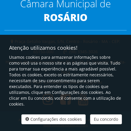
Câmara Municipal de
ROSÁRIO
Praça Getúlio Vargas, S/N, Centro - Rosário - MA - CEP:
Atenção utilizamos cookies!
65150-000
(98) 3345-3026
Usamos cookies para armazenar informações sobre
Horários de Atendimento: das 8h às 12h de Segunda à Sexta-
como você usa o nosso site e as páginas que visita. Tudo
para tornar sua experiência a mais agradável possível.
feira
Todos os cookies, exceto os estritamente necessários,
necessitam de seu consentimento para serem
E-mail: contato@cmrosario.ma.gov.br
executados. Para entender os tipos de cookies que
utilizamos, clique em Configurações dos cookies. Ao
clicar em Eu concordo, você consente com a utilização de
cookies.
Configurações dos cookies
Eu concordo
A plataforma de gerenciamento deste site é fornecida por
www.solucoespublicas.com