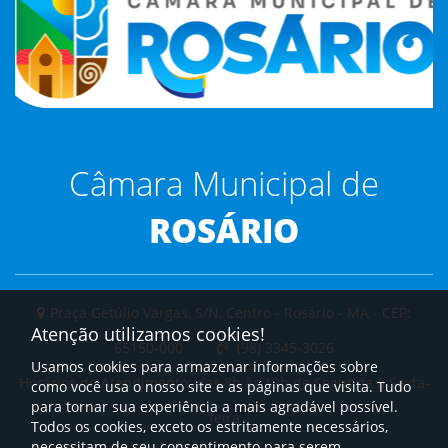
Câmara Municipal de
ROSÁRIO
Praça Getúlio Vargas, S/N, Centro - Rosário - MA - CEP:
Atenção utilizamos cookies!
65150-000
(98) 3345-3026
Usamos cookies para armazenar informações sobre
Horários de Atendimento: das 8h às 12h de Segunda à Sexta-
como você usa o nosso site e as páginas que visita. Tudo
para tornar sua experiência a mais agradável possível.
feira
Todos os cookies, exceto os estritamente necessários,
necessitam de seu consentimento para serem