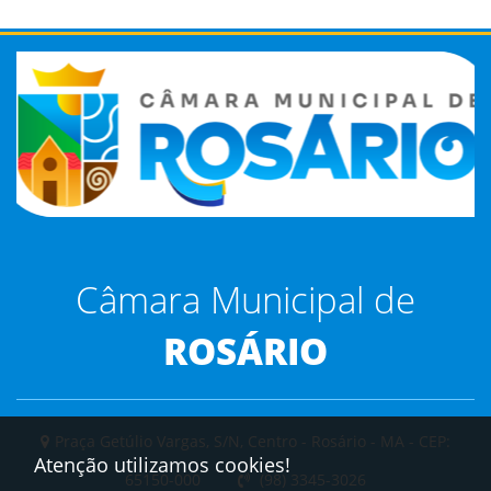
Câmara Municipal de
ROSÁRIO
Praça Getúlio Vargas, S/N, Centro - Rosário - MA - CEP:
Atenção utilizamos cookies!
65150-000
(98) 3345-3026